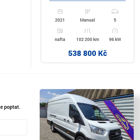
2021
Manual
5
nafta
102 200 km
96 kW
538 800 Kč
e poptat.