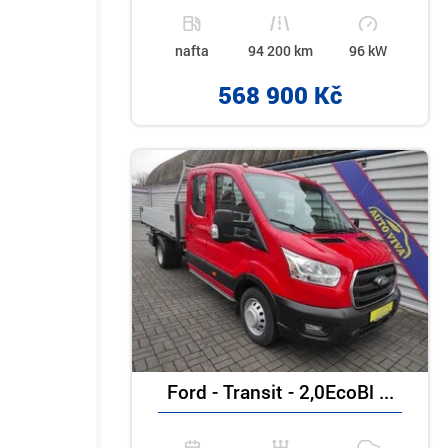
nafta
94 200 km
96 kW
568 900 Kč
Ford - Transit - 2,0EcoBl ...