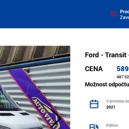
Prod
Zav
Ford - Transi
CENA
589
487 52
Možnost odpočt
V provozu o
2021
Palivo