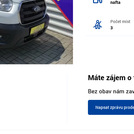
nafta
Počet míst
3
Máte zájem o 
Bez obav nám zav
Napsat zprávu prode