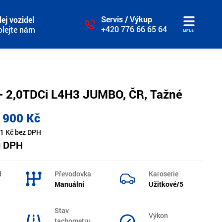
Servis / Výkup
ej vozidel
+420 776 66 65 64
olejte nám
MENU
t - 2,0TDCi L4H3 JUMBO, ČR, Tažné
 900 Kč
1 Kč bez DPH
u DPH
d
Převodovka
Karoserie
Manuální
Užitkové/5
Stav
Výkon
tachometru