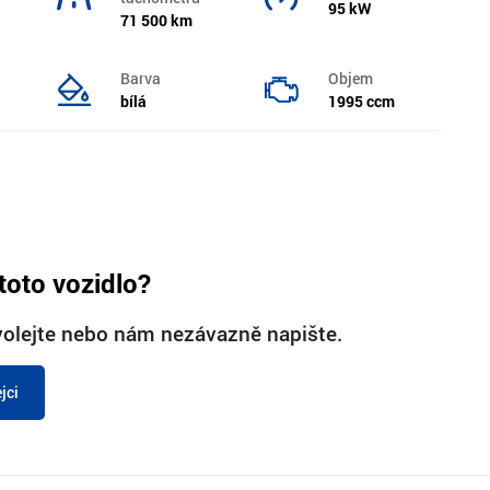
95 kW
71 500 km
Barva
Objem
bílá
1995 ccm
toto vozidlo?
olejte nebo nám nezávazně napište.
jci