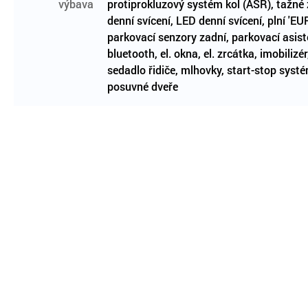
výbava
protiprokluzový systém kol (ASR), tažné 
denní svícení, LED denní svícení, plní 'EU
parkovací senzory zadní, parkovací asiste
bluetooth, el. okna, el. zrcátka, imobiliz
sedadlo řidiče, mlhovky, start-stop syst
posuvné dveře