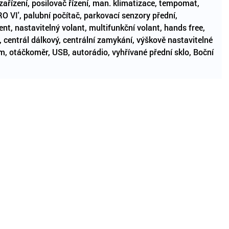
zařízení, posilovač řízení, man. klimatizace, tempomat,
RO VI', palubní počítač, parkovací senzory přední,
nt, nastavitelný volant, multifunkční volant, hands free,
ér, centrál dálkový, centrální zamykání, výškově nastavitelné
ém, otáčkoměr, USB, autorádio, vyhřívané přední sklo, Boční