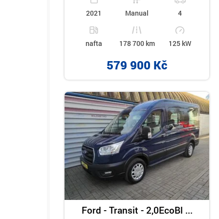
2021
Manual
4
nafta
178 700 km
125 kW
579 900 Kč
Ford - Transit - 2,0EcoBl ...