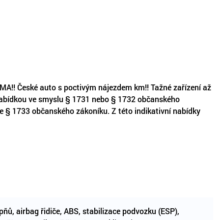
České auto s poctivým nájezdem km!! Tažné zařízení až
 nabídkou ve smyslu § 1731 nebo § 1732 občanského
dle § 1733 občanského zákoníku. Z této indikativní nabídky
ňů, airbag řidiče, ABS, stabilizace podvozku (ESP),