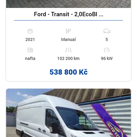
Ford - Transit - 2,0EcoBl ...
2021
Manual
5
nafta
102 200 km
96 kW
538 800 Kč