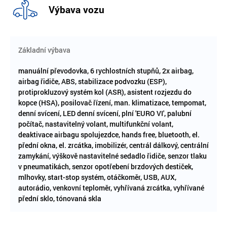
Výbava vozu
Základní výbava
manuální převodovka, 6 rychlostních stupňů, 2x airbag,
airbag řidiče, ABS, stabilizace podvozku (ESP),
protiprokluzový systém kol (ASR), asistent rozjezdu do
kopce (HSA), posilovač řízení, man. klimatizace, tempomat,
denní svícení, LED denní svícení, plní 'EURO VI', palubní
počítač, nastavitelný volant, multifunkční volant,
deaktivace airbagu spolujezdce, hands free, bluetooth, el.
přední okna, el. zrcátka, imobilizér, centrál dálkový, centrální
zamykání, výškově nastavitelné sedadlo řidiče, senzor tlaku
v pneumatikách, senzor opotřebení brzdových destiček,
mlhovky, start-stop systém, otáčkoměr, USB, AUX,
autorádio, venkovní teploměr, vyhřívaná zrcátka, vyhřívané
přední sklo, tónovaná skla