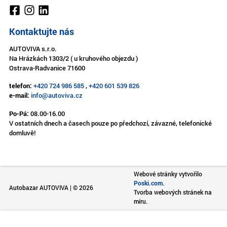
Kontaktujte nás
AUTOVIVA s.r.o.
Na Hrázkách 1303/2 ( u kruhového objezdu )
Ostrava-Radvanice 71600
telefon:
+420 724 986 585
,
+420 601 539 826
e-mail:
info@autoviva.cz
Po-Pá:
08.00-16.00
V ostatních dnech a časech pouze po předchozí, závazné, telefonické
domluvě!
Webové stránky vytvořilo
Poski.com
.
Autobazar AUTOVIVA | © 2026
Tvorba webových stránek na
míru.