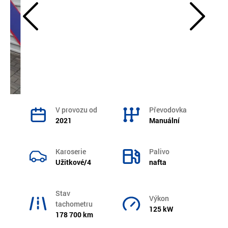
V provozu od
Převodovka
2021
Manuální
Karoserie
Palivo
Užitkové/4
nafta
Stav
Výkon
tachometru
125 kW
178 700 km