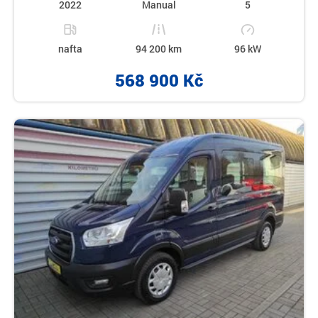
2022
Manual
5
nafta
94 200 km
96 kW
568 900 Kč