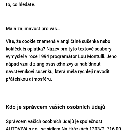
to, co hledáte.
Malá zajímavost pro vás…
Víte, že cookie znamená v angličtině sušenka nebo
koláček či oplatka? Název pro tyto textové soubory
vymyslel v roce 1994 programátor Lou Montulli. Jeho
nápad vznikl z anglosaského zvyku nabídnout
návštěvníkovi sušenku, která měla rychleji navodit
přátelskou atmosféru.
Kdo je správcem vašich osobních údajů
Správcem vašich osobních údajů je společnost
AUTOVIVA s.r.o., se sídlem Na Hrázkách 1303/2, 716 00