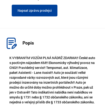
Napsat zprávu prodejci
Popis
K VYBRANÝM VOZŮM PLNÁ NÁDRŽ ZDARMA!! České auto
s poctivým nájezdem KM!! Ekonomicky výhodný provoz na
CNG!! Pravidelný servis!! Tempomat, aut. klimatizace,
paket Asistenti - Lane Assist!! Auto je součástí velké
rozprodané várky rozvozových aut, které jsou různými
prodejci inzerovány na inzertních portálech!! Auto je
možno do určité doby možno prohlédnout v Praze, pak už
jen v Ostravě!! Tato indikativní nabídka není nabídkou ve
smyslu § 1731 nebo § 1732 občanského zákoníku, ani se
nejedná o veřejný příslib dle § 1733 občanského zákoníku.