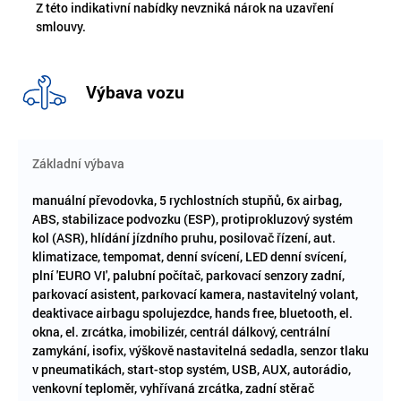
Z této indikativní nabídky nevzniká nárok na uzavření
smlouvy.
Výbava vozu
Základní výbava
manuální převodovka, 5 rychlostních stupňů, 6x airbag,
ABS, stabilizace podvozku (ESP), protiprokluzový systém
kol (ASR), hlídání jízdního pruhu, posilovač řízení, aut.
klimatizace, tempomat, denní svícení, LED denní svícení,
plní 'EURO VI', palubní počítač, parkovací senzory zadní,
parkovací asistent, parkovací kamera, nastavitelný volant,
deaktivace airbagu spolujezdce, hands free, bluetooth, el.
okna, el. zrcátka, imobilizér, centrál dálkový, centrální
zamykání, isofix, výškově nastavitelná sedadla, senzor tlaku
v pneumatikách, start-stop systém, USB, AUX, autorádio,
venkovní teploměr, vyhřívaná zrcátka, zadní stěrač