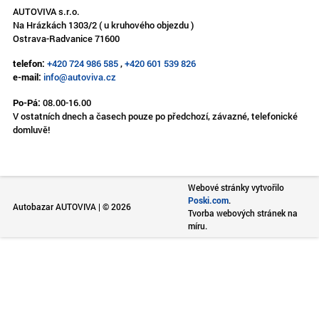
AUTOVIVA s.r.o.
Na Hrázkách 1303/2 ( u kruhového objezdu )
Ostrava-Radvanice 71600
telefon:
+420 724 986 585
,
+420 601 539 826
e-mail:
info@autoviva.cz
Po-Pá:
08.00-16.00
V ostatních dnech a časech pouze po předchozí, závazné, telefonické
domluvě!
Webové stránky vytvořilo
Poski.com
.
Autobazar AUTOVIVA | © 2026
Tvorba webových stránek na
míru.