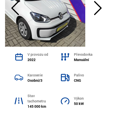
V provozu od
Převodovka
2022
Manuální
Karoserie
Palivo
Osobní/3
CNG
Stav
Výkon
tachometru
50 kW
145 000 km