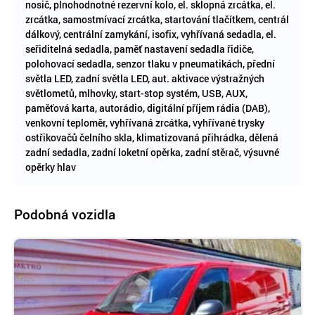
nosič, plnohodnotné rezervní kolo, el. sklopná zrcátka, el.
zrcátka, samostmívací zrcátka, startování tlačítkem, centrál
dálkový, centrální zamykání, isofix, vyhřívaná sedadla, el.
seřiditelná sedadla, paměť nastavení sedadla řidiče,
polohovací sedadla, senzor tlaku v pneumatikách, přední
světla LED, zadní světla LED, aut. aktivace výstražných
světlometů, mlhovky, start-stop systém, USB, AUX,
paměťová karta, autorádio, digitální příjem rádia (DAB),
venkovní teploměr, vyhřívaná zrcátka, vyhřívané trysky
ostřikovačů čelního skla, klimatizovaná přihrádka, dělená
zadní sedadla, zadní loketní opěrka, zadní stěrač, výsuvné
opěrky hlav
Podobná vozidla