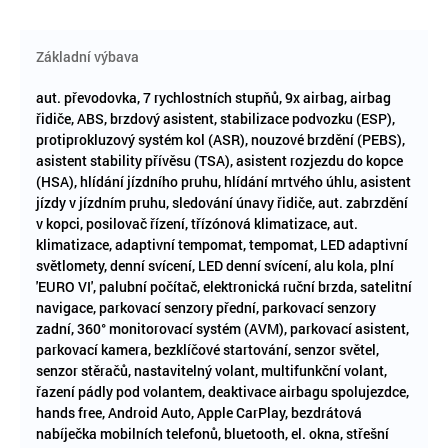
Základní výbava
aut. převodovka, 7 rychlostních stupňů, 9x airbag, airbag
řidiče, ABS, brzdový asistent, stabilizace podvozku (ESP),
protiprokluzový systém kol (ASR), nouzové brzdění (PEBS),
asistent stability přívěsu (TSA), asistent rozjezdu do kopce
(HSA), hlídání jízdního pruhu, hlídání mrtvého úhlu, asistent
jízdy v jízdním pruhu, sledování únavy řidiče, aut. zabrzdění
v kopci, posilovač řízení, třízónová klimatizace, aut.
klimatizace, adaptivní tempomat, tempomat, LED adaptivní
světlomety, denní svícení, LED denní svícení, alu kola, plní
'EURO VI', palubní počítač, elektronická ruční brzda, satelitní
navigace, parkovací senzory přední, parkovací senzory
zadní, 360° monitorovací systém (AVM), parkovací asistent,
parkovací kamera, bezklíčové startování, senzor světel,
senzor stěračů, nastavitelný volant, multifunkční volant,
řazení pádly pod volantem, deaktivace airbagu spolujezdce,
hands free, Android Auto, Apple CarPlay, bezdrátová
nabíječka mobilních telefonů, bluetooth, el. okna, střešní