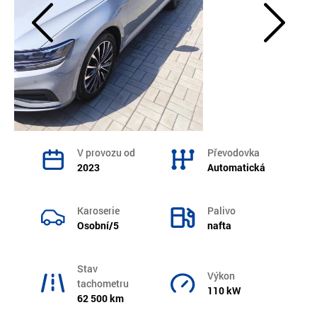
V provozu od
Převodovka
2023
Automatická
Karoserie
Palivo
Osobní/5
nafta
Stav
Výkon
tachometru
110 kW
62 500 km