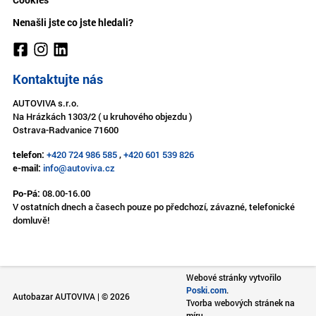
Nenašli jste co jste hledali?
Kontaktujte nás
AUTOVIVA s.r.o.
Na Hrázkách 1303/2 ( u kruhového objezdu )
Ostrava-Radvanice 71600
telefon:
+420 724 986 585
,
+420 601 539 826
e-mail:
info@autoviva.cz
Po-Pá:
08.00-16.00
V ostatních dnech a časech pouze po předchozí, závazné, telefonické
domluvě!
Webové stránky vytvořilo
Poski.com
.
Autobazar AUTOVIVA | © 2026
Tvorba webových stránek na
míru.