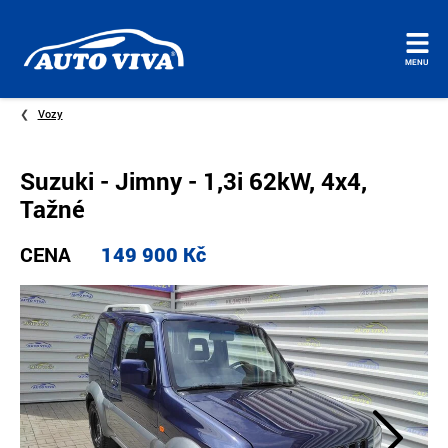
Úvodní
MENU
stránka
Vozy
Suzuki - Jimny - 1,3i 62kW, 4x4,
Tažné
CENA
149 900 Kč