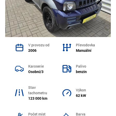
V provozu od
Převodovka
2006
Manuální
Karoserie
Palivo
Osobní/3
benzin
Stav
Výkon
tachometru
62 kW
123 000 km
Počet míst
Barva