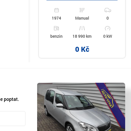
1974
Manual
0
benzin
18 990 km
0 kW
0 Kč
e poptat.