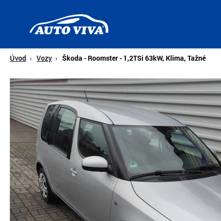
Úvodní
stránka
Úvod
Vozy
Škoda - Roomster - 1,2TSi 63kW, Klima, Tažné