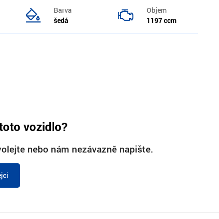
Barva
Objem
šedá
1197 ccm
toto vozidlo?
olejte nebo nám nezávazně napište.
jci