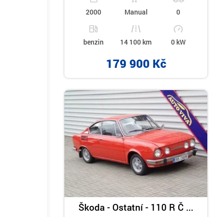
2000
Manual
0
benzin
14 100 km
0 kW
179 900 Kč
Škoda - Ostatní - 110 R Č ...