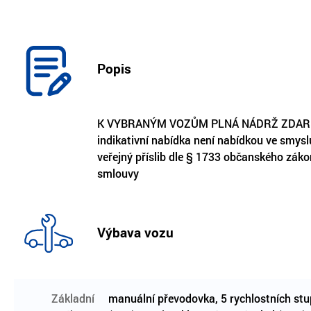
Popis
K VYBRANÝM VOZŮM PLNÁ NÁDRŽ ZDARMA!! T
indikativní nabídka není nabídkou ve smys
veřejný příslib dle § 1733 občanského záko
smlouvy
Výbava vozu
Základní
manuální převodovka, 5 rychlostních stup