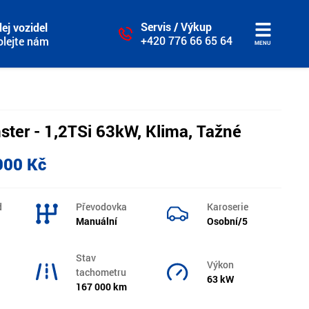
Servis / Výkup
ej vozidel
+420 776 66 65 64
olejte nám
MENU
ter - 1,2TSi 63kW, Klima, Tažné
900 Kč
d
Převodovka
Karoserie
Manuální
Osobní/5
Stav
Výkon
tachometru
63 kW
167 000 km