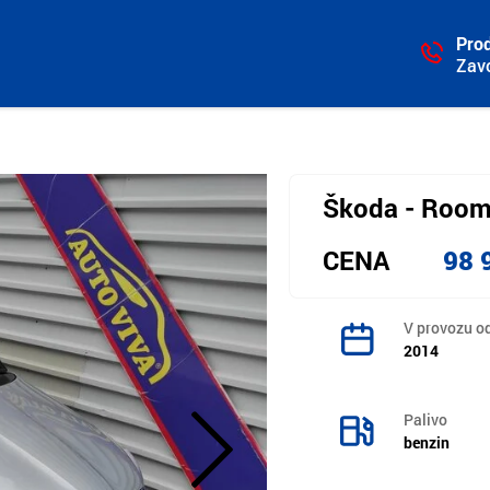
Prod
Zav
Škoda - Rooms
CENA
98 
V provozu o
2014
Palivo
benzin