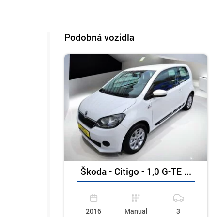
Podobná vozidla
Škoda - Citigo - 1,0 G-TE ...
2016
Manual
3