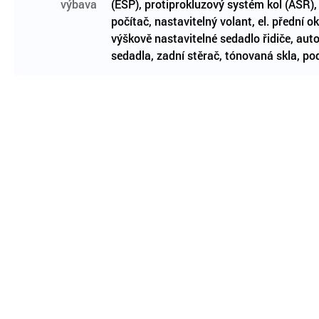
výbava
(ESP), protiprokluzový systém kol (ASR), t
počítač, nastavitelný volant, el. přední ok
výškově nastavitelné sedadlo řidiče, aut
sedadla, zadní stěrač, tónovaná skla, p