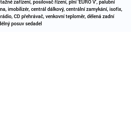
ažné zařízení, posilovač řízení, plní 'EURO V', palubní
na, imobilizér, centrál dálkový, centrální zamykání, isofix,
orádio, CD přehrávač, venkovní teploměr, dělená zadní
odélný posuv sedadel