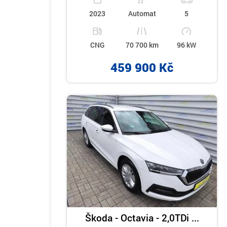
2023
Automat
5
CNG
70 700 km
96 kW
459 900 Kč
Škoda - Octavia - 2,0TDi ...