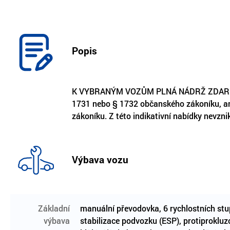
Popis
K VYBRANÝM VOZŮM PLNÁ NÁDRŽ ZDARMA!! 
1731 nebo § 1732 občanského zákoníku, ani
zákoníku. Z této indikativní nabídky nevzn
Výbava vozu
Základní
manuální převodovka, 6 rychlostních stup
výbava
stabilizace podvozku (ESP), protiprokluz