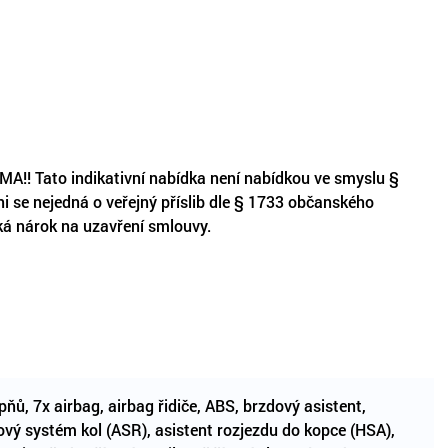
Tato indikativní nabídka není nabídkou ve smyslu §
 se nejedná o veřejný příslib dle § 1733 občanského
iká nárok na uzavření smlouvy.
ňů, 7x airbag, airbag řidiče, ABS, brzdový asistent,
ový systém kol (ASR), asistent rozjezdu do kopce (HSA),