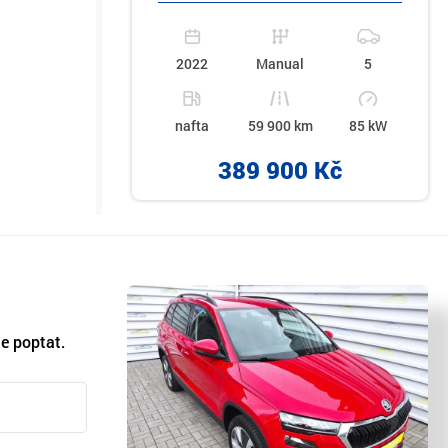
2022
Manual
5
nafta
59 900 km
85 kW
389 900 Kč
e poptat.