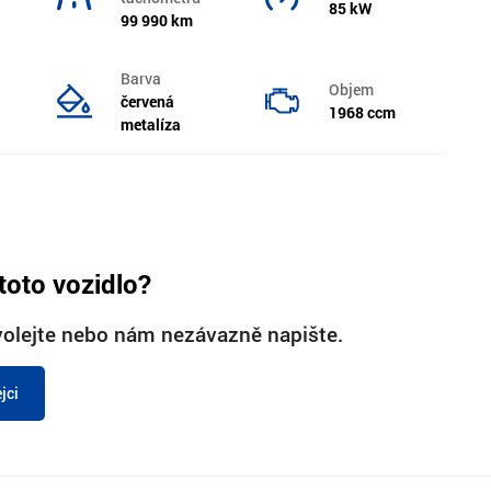
85 kW
99 990 km
Barva
Objem
červená
1968 ccm
metalíza
toto vozidlo?
olejte nebo nám nezávazně napište.
jci