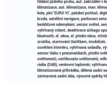
hlídání jízdního pruhu, aut. zabrzdění v 
klimatizace, aut. klimatizace, man. klima
kola, plní 'EURO VI', palubní počítač, digi
brzda, satelitní navigace, parkovací senz
bezklíčové odemykání, senzor světel, senz
vyhřívaný volant, deaktivace airbagu spo
bluetooth, el. okna, el. přední okna, stře
zrcátka, startování tlačítkem, imobilizér,
osvětlení interiéru, vyhřívaná sedadla, v
senzor tlaku v pneumatikách, přední svět
světlometů, ostřikovače světlometů, mlho
rádia (DAB), venkovní teploměr, vyhřívaná
klimatizovaná přihrádka, dělená zadní se
zatmavená zadní skla, výsuvné opěrky hla