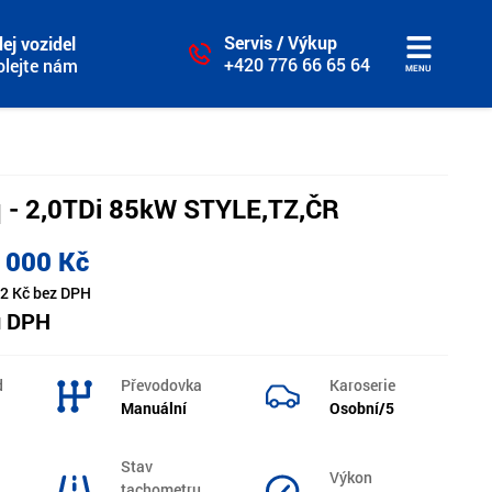
Servis / Výkup
ej vozidel
+420 776 66 65 64
olejte nám
MENU
q - 2,0TDi 85kW STYLE,TZ,ČR
 000 Kč
2 Kč bez DPH
u DPH
d
Převodovka
Karoserie
Manuální
Osobní/5
Stav
Výkon
tachometru