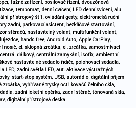
kopci, tažné zařízení, posilovač řízení, dvouzónová
tizace, tempomat, denní svícení, LED denní svícení, alu
tální přístrojový štít, ovládání gesty, elektronická ruční
ory zadní, parkovací asistent, bezklíčové startování,
or stěračů, nastavitelný volant, multifunkční volant,
lujezdce, hands free, Android Auto, Apple CarPlay,
šní nosič, el. sklopná zrcátka, el. zrcátka, samostmívací
 centrál dálkový, centrální zamykání, isofix, ambientní
ýškově nastavitelné sedadlo řidiče, polohovací sedadla,
la LED, zadní světla LED, aut. aktivace výstražných
vky, start-stop systém, USB, autorádio, digitální příjem
 zrcátka, vyhřívané trysky ostřikovačů čelního skla,
dadla, zadní loketní opěrka, zadní stěrač, tónovaná skla,
v, digitální přístrojová deska