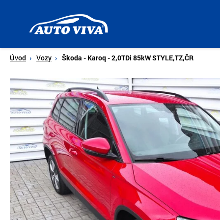
Úvodní
stránka
Úvod
Vozy
Škoda - Karoq - 2,0TDi 85kW STYLE,TZ,ČR