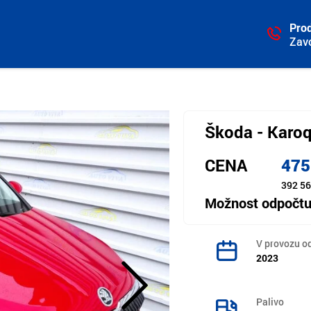
Prod
Zav
Škoda - Karo
CENA
475
392 56
Možnost odpočt
V provozu o
2023
Palivo