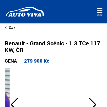
Úvodní
MENU
stránka
Vozy
Renault - Grand Scénic - 1.3 TCe 117
KW, ČR
CENA
279 900 Kč