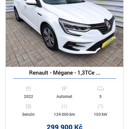
Renault - Mégane - 1,3TCe ...
2022
Automat
5
benzin
124 000 km
103 kW
299 900 Kč