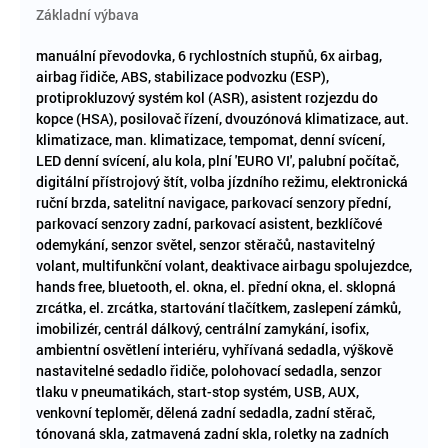
Základní výbava
manuální převodovka, 6 rychlostních stupňů, 6x airbag,
airbag řidiče, ABS, stabilizace podvozku (ESP),
protiprokluzový systém kol (ASR), asistent rozjezdu do
kopce (HSA), posilovač řízení, dvouzónová klimatizace, aut.
klimatizace, man. klimatizace, tempomat, denní svícení,
LED denní svícení, alu kola, plní 'EURO VI', palubní počítač,
digitální přístrojový štít, volba jízdního režimu, elektronická
ruční brzda, satelitní navigace, parkovací senzory přední,
parkovací senzory zadní, parkovací asistent, bezklíčové
odemykání, senzor světel, senzor stěračů, nastavitelný
volant, multifunkční volant, deaktivace airbagu spolujezdce,
hands free, bluetooth, el. okna, el. přední okna, el. sklopná
zrcátka, el. zrcátka, startování tlačítkem, zaslepení zámků,
imobilizér, centrál dálkový, centrální zamykání, isofix,
ambientní osvětlení interiéru, vyhřívaná sedadla, výškově
nastavitelné sedadlo řidiče, polohovací sedadla, senzor
tlaku v pneumatikách, start-stop systém, USB, AUX,
venkovní teploměr, dělená zadní sedadla, zadní stěrač,
tónovaná skla, zatmavená zadní skla, roletky na zadních