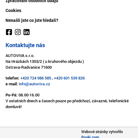
Zpracování osobních údajů
Cookies
Nenašli jste co jste hledali?
Kontaktujte nás
AUTOVIVA s.r.o.
Na Hrázkách 1303/2 ( u kruhového objezdu )
Ostrava-Radvanice 71600
telefon:
+420 724 986 585
,
+420 601 539 826
e-mail:
info@autoviva.cz
Po-Pá:
08.00-16.00
V ostatních dnech a časech pouze po předchozí, závazné, telefonické
domluvě!
Webové stránky vytvořilo
Poski.com
.