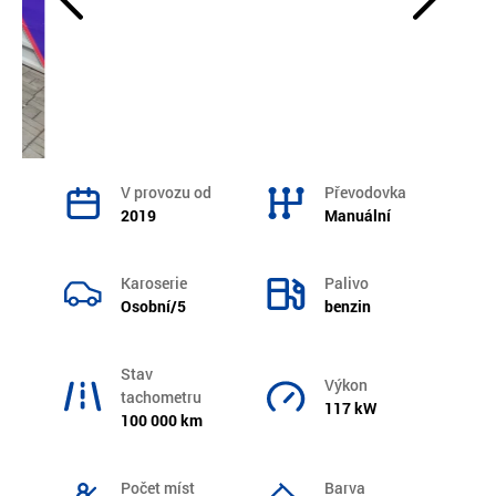
V provozu od
Převodovka
2019
Manuální
Karoserie
Palivo
Osobní/5
benzin
Stav
Výkon
tachometru
117 kW
100 000 km
Počet míst
Barva