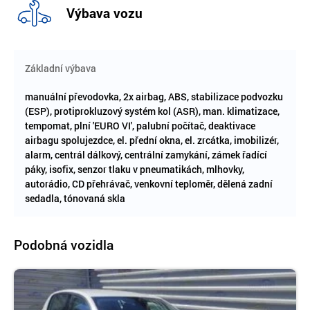
Výbava vozu
Základní výbava
manuální převodovka, 2x airbag, ABS, stabilizace podvozku
(ESP), protiprokluzový systém kol (ASR), man. klimatizace,
tempomat, plní 'EURO VI', palubní počítač, deaktivace
airbagu spolujezdce, el. přední okna, el. zrcátka, imobilizér,
alarm, centrál dálkový, centrální zamykání, zámek řadící
páky, isofix, senzor tlaku v pneumatikách, mlhovky,
autorádio, CD přehrávač, venkovní teploměr, dělená zadní
sedadla, tónovaná skla
Podobná vozidla