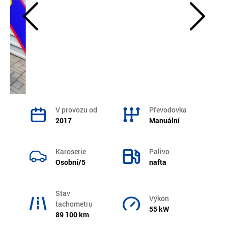
V provozu od
Převodovka
2017
Manuální
Karoserie
Palivo
Osobní/5
nafta
Stav
Výkon
tachometru
55 kW
89 100 km