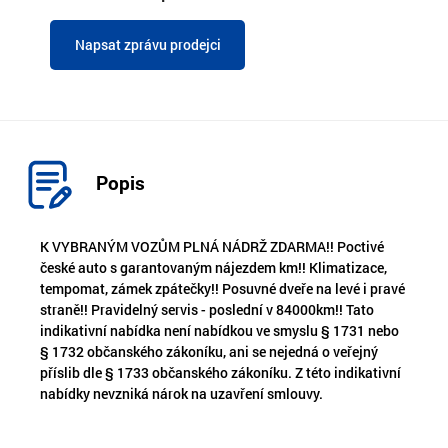
Napsat zprávu prodejci
Popis
K VYBRANÝM VOZŮM PLNÁ NÁDRŽ ZDARMA!! Poctivé
české auto s garantovaným nájezdem km!! Klimatizace,
tempomat, zámek zpátečky!! Posuvné dveře na levé i pravé
straně!! Pravidelný servis - poslední v 84000km!! Tato
indikativní nabídka není nabídkou ve smyslu § 1731 nebo
§ 1732 občanského zákoníku, ani se nejedná o veřejný
příslib dle § 1733 občanského zákoníku. Z této indikativní
nabídky nevzniká nárok na uzavření smlouvy.