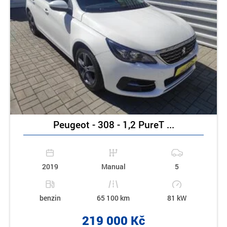
Peugeot - 308 - 1,2 PureT ...
2019
Manual
5
benzin
65 100 km
81 kW
219 000 Kč