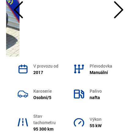
V provozu od
Převodovka
2017
Manuální
Karoserie
Palivo
Osobní/5
nafta
Stav
Výkon
tachometru
55 kW
95 300 km