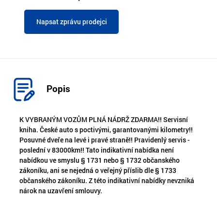
Napsat zprávu prodejci
Popis
K VYBRANÝM VOZŮM PLNÁ NÁDRŽ ZDARMA!! Servisní
kniha. České auto s poctivými, garantovanými kilometry!!
Posuvné dveře na levé i pravé straně!! Pravidenlý servis -
poslední v 83000km!! Tato indikativní nabídka není
nabídkou ve smyslu § 1731 nebo § 1732 občanského
zákoníku, ani se nejedná o veřejný příslib dle § 1733
občanského zákoníku. Z této indikativní nabídky nevzniká
nárok na uzavření smlouvy.