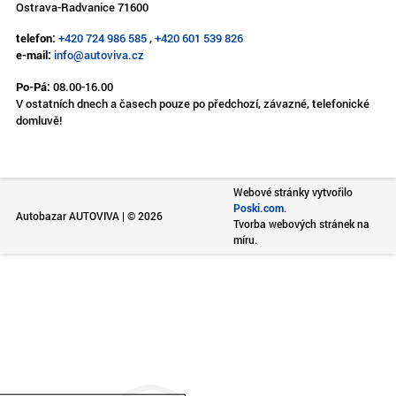
Ostrava-Radvanice 71600
telefon:
+420 724 986 585
,
+420 601 539 826
e-mail:
info@autoviva.cz
Po-Pá:
08.00-16.00
V ostatních dnech a časech pouze po předchozí, závazné, telefonické
domluvě!
Webové stránky vytvořilo
Poski.com
.
Autobazar AUTOVIVA | © 2026
Tvorba webových stránek na
míru.