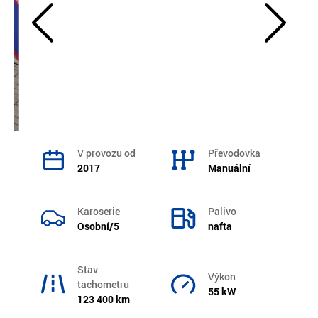
V provozu od
Převodovka
2017
Manuální
Karoserie
Palivo
Osobní/5
nafta
Stav
Výkon
tachometru
55 kW
123 400 km