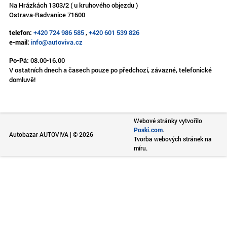
Na Hrázkách 1303/2 ( u kruhového objezdu )
Ostrava-Radvanice 71600
telefon:
+420 724 986 585
,
+420 601 539 826
e-mail:
info@autoviva.cz
Po-Pá:
08.00-16.00
V ostatních dnech a časech pouze po předchozí, závazné, telefonické
domluvě!
Webové stránky vytvořilo
Poski.com
.
Autobazar AUTOVIVA | © 2026
Tvorba webových stránek na
míru.