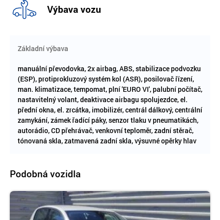
Výbava vozu
Základní výbava
manuální převodovka, 2x airbag, ABS, stabilizace podvozku
(ESP), protiprokluzový systém kol (ASR), posilovač řízení,
man. klimatizace, tempomat, plní 'EURO VI', palubní počítač,
nastavitelný volant, deaktivace airbagu spolujezdce, el.
přední okna, el. zrcátka, imobilizér, centrál dálkový, centrální
zamykání, zámek řadící páky, senzor tlaku v pneumatikách,
autorádio, CD přehrávač, venkovní teploměr, zadní stěrač,
tónovaná skla, zatmavená zadní skla, výsuvné opěrky hlav
Podobná vozidla