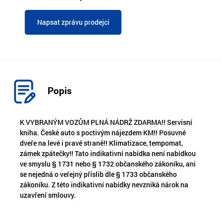
Napsat zprávu prodejci
Popis
K VYBRANÝM VOZŮM PLNÁ NÁDRŽ ZDARMA!! Servisní
kniha. České auto s poctivým nájezdem KM!! Posuvné
dveře na levé i pravé straně!! Klimatizace, tempomat,
zámek zpátečky!! Tato indikativní nabídka není nabídkou
ve smyslu § 1731 nebo § 1732 občanského zákoníku, ani
se nejedná o veřejný příslib dle § 1733 občanského
zákoníku. Z této indikativní nabídky nevzniká nárok na
uzavření smlouvy.