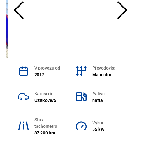
V provozu od
Převodovka
2017
Manuální
Karoserie
Palivo
Užitkové/5
nafta
Stav
Výkon
tachometru
55 kW
87 200 km