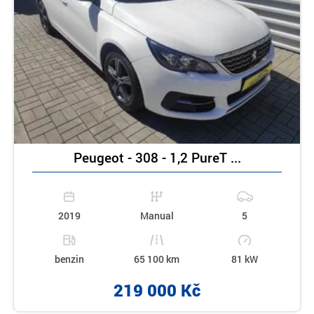
Peugeot - 308 - 1,2 PureT ...
2019
Manual
5
benzin
65 100 km
81 kW
219 000 Kč