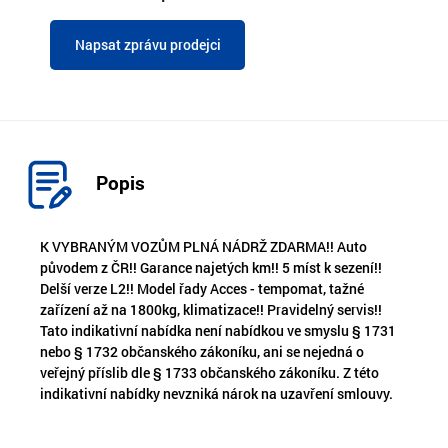
Napsat zprávu prodejci
Popis
K VYBRANÝM VOZŮM PLNÁ NÁDRŽ ZDARMA!! Auto
původem z ČR!! Garance najetých km!! 5 míst k sezení!!
Delší verze L2!! Model řady Acces - tempomat, tažné
zařízení až na 1800kg, klimatizace!! Pravidelný servis!!
Tato indikativní nabídka není nabídkou ve smyslu § 1731
nebo § 1732 občanského zákoníku, ani se nejedná o
veřejný příslib dle § 1733 občanského zákoníku. Z této
indikativní nabídky nevzniká nárok na uzavření smlouvy.