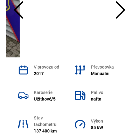
V provozu od
Převodovka
2017
Manuální
Karoserie
Palivo
Užitkové/5
nafta
Stav
Výkon
tachometru
85 kW
137 400 km