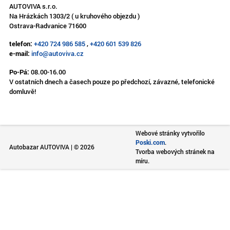
AUTOVIVA s.r.o.
Na Hrázkách 1303/2 ( u kruhového objezdu )
Ostrava-Radvanice 71600
telefon:
+420 724 986 585
,
+420 601 539 826
e-mail:
info@autoviva.cz
Po-Pá:
08.00-16.00
V ostatních dnech a časech pouze po předchozí, závazné, telefonické
domluvě!
Webové stránky vytvořilo
Poski.com
.
Autobazar AUTOVIVA | © 2026
Tvorba webových stránek na
míru.