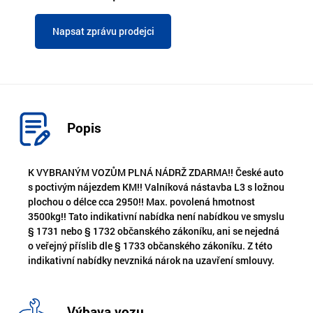
Napsat zprávu prodejci
Popis
K VYBRANÝM VOZŮM PLNÁ NÁDRŽ ZDARMA!! České auto
s poctivým nájezdem KM!! Valníková nástavba L3 s ložnou
plochou o délce cca 2950!! Max. povolená hmotnost
3500kg!! Tato indikativní nabídka není nabídkou ve smyslu
§ 1731 nebo § 1732 občanského zákoníku, ani se nejedná
o veřejný příslib dle § 1733 občanského zákoníku. Z této
indikativní nabídky nevzniká nárok na uzavření smlouvy.
Výbava vozu