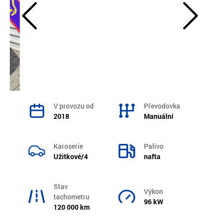
V provozu od
Převodovka
2018
Manuální
Karoserie
Palivo
Užitkové/4
nafta
Stav
Výkon
tachometru
96 kW
120 000 km