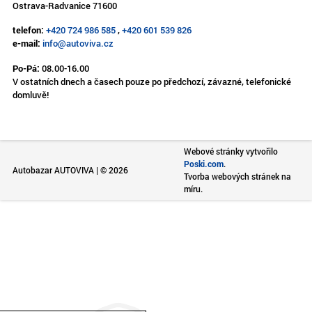
Ostrava-Radvanice 71600
telefon:
+420 724 986 585
,
+420 601 539 826
e-mail:
info@autoviva.cz
Po-Pá:
08.00-16.00
V ostatních dnech a časech pouze po předchozí, závazné, telefonické
domluvě!
Webové stránky vytvořilo
Poski.com
.
Autobazar AUTOVIVA | © 2026
Tvorba webových stránek na
míru.