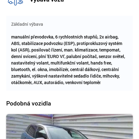
Základní výbava
manuální převodovka, 6 rychlostních stupňů, 2x airbag,
ABS, stabilizace podvozku (ESP), protiprokluzový systém
kol (ASR), posilovač řízení, man. klimatizace, tempomat,
denní svícení, plní 'EURO VI', palubní počítač, senzor světel,
nastavitelný volant, multifunkční volant, hands free,
bluetooth, el. okna, imobilizér, centrál dálkový, centrální
zamykání, výškově nastavitelné sedadlo řidiče, mlhovky,
otáčkoměr, AUX, autorádio, venkovní teploměr
Podobná vozidla