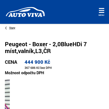
Úvodní
MENU
stránka
Vozy
Peugeot - Boxer - 2,0BlueHDi 7
míst,valník,L3,ČR
CENA
444 900 Kč
367 686 Kč bez DPH
Možnost odpočtu DPH