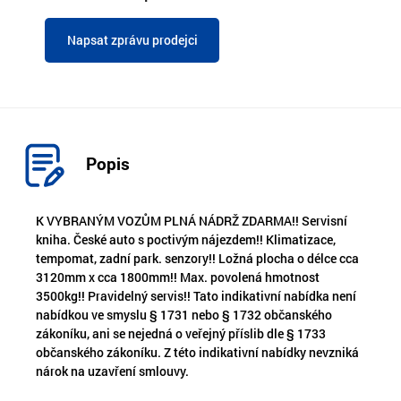
Napsat zprávu prodejci
Popis
K VYBRANÝM VOZŮM PLNÁ NÁDRŽ ZDARMA!! Servisní
kniha. České auto s poctivým nájezdem!! Klimatizace,
tempomat, zadní park. senzory!! Ložná plocha o délce cca
3120mm x cca 1800mm!! Max. povolená hmotnost
3500kg!! Pravidelný servis!! Tato indikativní nabídka není
nabídkou ve smyslu § 1731 nebo § 1732 občanského
zákoníku, ani se nejedná o veřejný příslib dle § 1733
občanského zákoníku. Z této indikativní nabídky nevzniká
nárok na uzavření smlouvy.