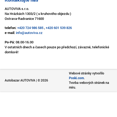
AUTOVIVA s.r.o.
Na Hrázkách 1303/2 ( u kruhového objezdu )
Ostrava-Radvanice 71600
telefon:
+420 724 986 585
,
+420 601 539 826
e-mail:
info@autoviva.cz
Po-Pá:
08.00-16.00
V ostatních dnech a časech pouze po předchozí, závazné, telefonické
domluvě!
Webové stránky vytvořilo
Poski.com
.
Autobazar AUTOVIVA | © 2026
Tvorba webových stránek na
míru.