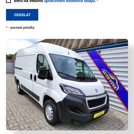
Beru na vědomí
zpracování osobních údajů
.
ODESLAT
*
- povinné položky