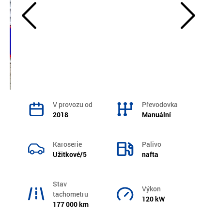
V provozu od
Převodovka
2018
Manuální
Karoserie
Palivo
Užitkové/5
nafta
Stav
Výkon
tachometru
120 kW
177 000 km