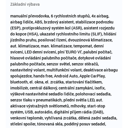
Základní výbava
manuální převodovka, 6 rychlostních stupňů, 4x airbag,
airbag řidiče, ABS, brzdový asistent, stabilizace podvozku
(ESP), protiprokluzový systém kol (ASR), asistent rozjezdu
do kopce (HSA), ukazatel rychlostního limitu (SLIF), hlídání
jízdního pruhu, posilovač řízení, dvouzónová klimatizace,
aut. klimatizace, man. klimatizace, tempomat, denní
svícení, LED denní svícení, plní 'EURO VI', palubní počítač,
hlasové ovládání palubního počítače, dotykové ovládání
palubního počítače, senzor světel, senzor stěračů,
nastavitelný volant, multifunkční volant, deaktivace airbagu
spolujezdce, hands free, Android Auto, Apple CarPlay,
bluetooth, el. okna, el. zrcátka, startování tlačítkem,
imobilizér, centrál dálkový, centrální zamykání, isofix,
výškově nastavitelné sedadlo řidiče, polohovací sedadla,
senzor tlaku v pneumatikách, přední světla LED, aut.
aktivace výstražných světlometů, mlhovky, start-stop
systém, USB, autorádio, digitální příjem rádia (DAB),
venkovní teploměr, vyhřívaná zrcátka, dělená zadní sedadla,
střešní spoiler, tónovaná skla, podélný posuv sedadel,