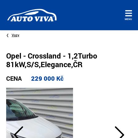
Úvodní
MENU
stránka
Vozy
Opel - Crossland - 1,2Turbo
81kW,S/S,Elegance,ČR
CENA
229 000 Kč