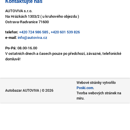
Kontaktujte nás
AUTOVIVA s.r.o.
Na Hrázkách 1303/2 ( u kruhového objezdu )
Ostrava-Radvanice 71600
telefon:
+420 724 986 585
,
+420 601 539 826
e-mail:
info@autoviva.cz
Po-Pá:
08.00-16.00
V ostatních dnech a časech pouze po předchozí, závazné, telefonické
domluvě!
Webové stránky vytvořilo
Poski.com
.
Autobazar AUTOVIVA | © 2026
Tvorba webových stránek na
míru.