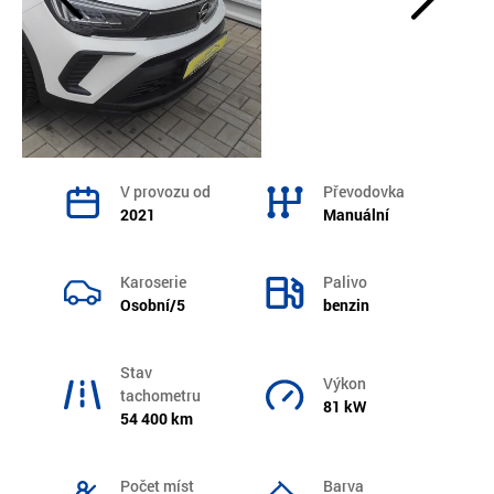
V provozu od
Převodovka
2021
Manuální
Karoserie
Palivo
Osobní/5
benzin
Stav
Výkon
tachometru
81 kW
54 400 km
Počet míst
Barva