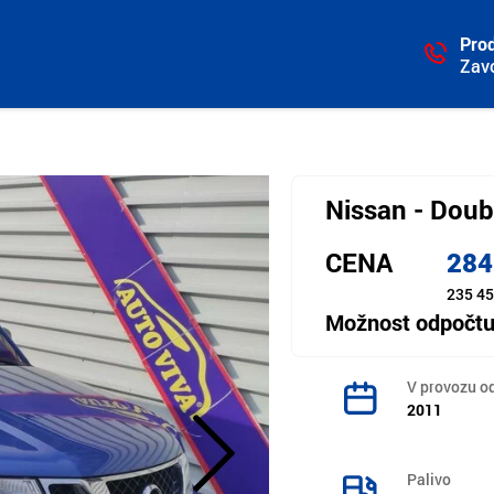
Prod
Zav
Nissan - Doub
CENA
284
235 45
Možnost odpočt
V provozu o
2011
Palivo