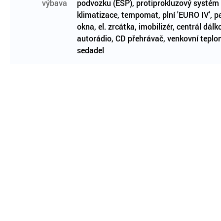
výbava
podvozku (ESP), protiprokluzový systém k
klimatizace, tempomat, plní 'EURO IV', pa
okna, el. zrcátka, imobilizér, centrál dál
autorádio, CD přehrávač, venkovní teplo
sedadel