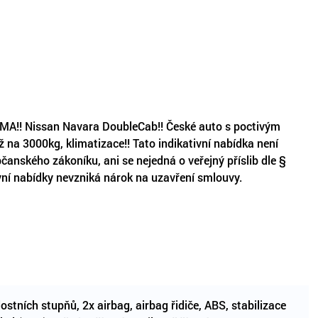
 Nissan Navara DoubleCab!! České auto s poctivým
 na 3000kg, klimatizace!! Tato indikativní nabídka není
nského zákoníku, ani se nejedná o veřejný příslib dle §
vní nabídky nevzniká nárok na uzavření smlouvy.
stních stupňů, 2x airbag, airbag řidiče, ABS, stabilizace