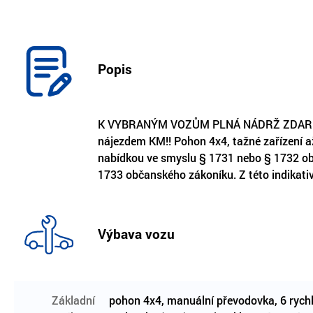
Popis
K VYBRANÝM VOZŮM PLNÁ NÁDRŽ ZDARMA!!
nájezdem KM!! Pohon 4x4, tažné zařízení až
nabídkou ve smyslu § 1731 nebo § 1732 obča
1733 občanského zákoníku. Z této indikati
Výbava vozu
Základní
pohon 4x4, manuální převodovka, 6 rychlo