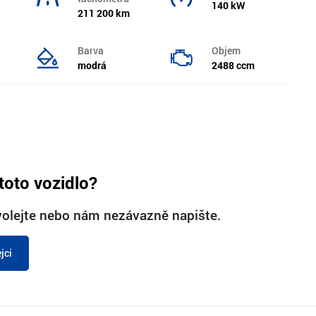
140 kW
211 200 km
Barva
Objem
modrá
2488 ccm
toto vozidlo?
olejte nebo nám nezávazně napište.
jci