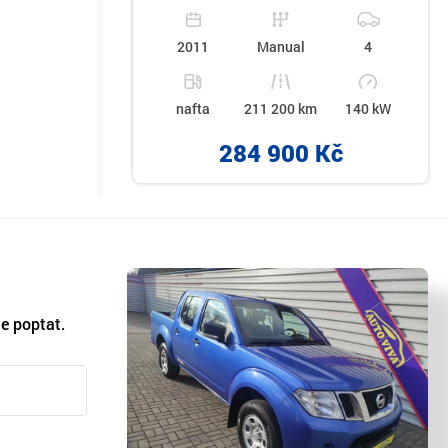
2011
Manual
4
nafta
211 200 km
140 kW
284 900 Kč
e poptat.