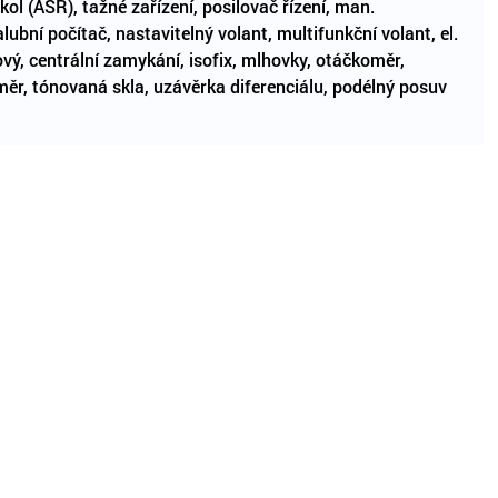
ol (ASR), tažné zařízení, posilovač řízení, man.
lubní počítač, nastavitelný volant, multifunkční volant, el.
kový, centrální zamykání, isofix, mlhovky, otáčkoměr,
měr, tónovaná skla, uzávěrka diferenciálu, podélný posuv