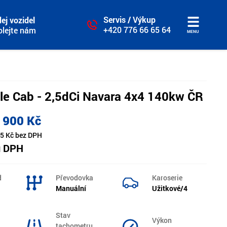
Servis / Výkup
ej vozidel
+420 776 66 65 64
olejte nám
MENU
le Cab - 2,5dCi Navara 4x4 140kw ČR
 900 Kč
5 Kč bez DPH
u DPH
d
Převodovka
Karoserie
Manuální
Užitkové/4
Stav
Výkon
tachometru