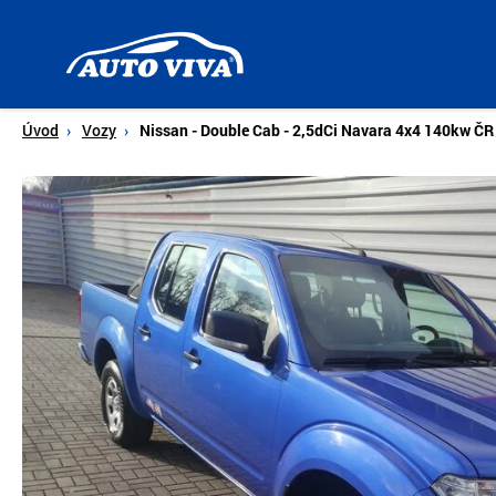
Úvodní
stránka
Úvod
Vozy
Nissan - Double Cab - 2,5dCi Navara 4x4 140kw ČR