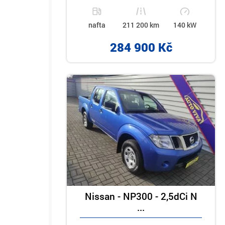
nafta
211 200 km
140 kW
284 900 Kč
Nissan - NP300 - 2,5dCi N
...