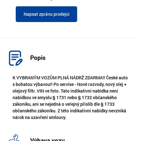
Napsat zprávu prodejci
Popis
K VYBRANÝM VOZŮM PLNÁ NÁDRŽ ZDARMA!! České auto
s bohatou výbavou!! Po servise - Nové rozvody, nový olej +
olejový filtr. VIN ve foto. Tato indikativní nabídka není
nabídkou ve smyslu § 1731 nebo § 1732 občanského
zákoníku, ani se nejedná o veřejný příslib dle § 1733
občanského zákoníku. Z této indikativní nabídky nevzniká
nárok na uzavření smlouvy.
Výbava vozu