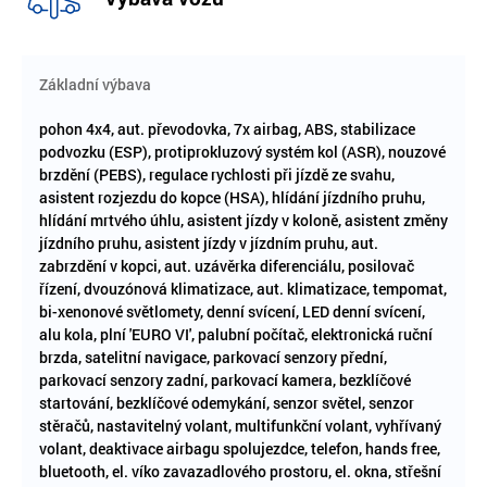
Základní výbava
pohon 4x4, aut. převodovka, 7x airbag, ABS, stabilizace
podvozku (ESP), protiprokluzový systém kol (ASR), nouzové
brzdění (PEBS), regulace rychlosti při jízdě ze svahu,
asistent rozjezdu do kopce (HSA), hlídání jízdního pruhu,
hlídání mrtvého úhlu, asistent jízdy v koloně, asistent změny
jízdního pruhu, asistent jízdy v jízdním pruhu, aut.
zabrzdění v kopci, aut. uzávěrka diferenciálu, posilovač
řízení, dvouzónová klimatizace, aut. klimatizace, tempomat,
bi-xenonové světlomety, denní svícení, LED denní svícení,
alu kola, plní 'EURO VI', palubní počítač, elektronická ruční
brzda, satelitní navigace, parkovací senzory přední,
parkovací senzory zadní, parkovací kamera, bezklíčové
startování, bezklíčové odemykání, senzor světel, senzor
stěračů, nastavitelný volant, multifunkční volant, vyhřívaný
volant, deaktivace airbagu spolujezdce, telefon, hands free,
bluetooth, el. víko zavazadlového prostoru, el. okna, střešní