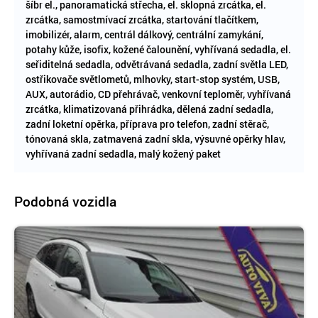
šíbr el., panoramatická střecha, el. sklopná zrcátka, el.
zrcátka, samostmívací zrcátka, startování tlačítkem,
imobilizér, alarm, centrál dálkový, centrální zamykání,
potahy kůže, isofix, kožené čalounění, vyhřívaná sedadla, el.
seřiditelná sedadla, odvětrávaná sedadla, zadní světla LED,
ostřikovače světlometů, mlhovky, start-stop systém, USB,
AUX, autorádio, CD přehrávač, venkovní teploměr, vyhřívaná
zrcátka, klimatizovaná přihrádka, dělená zadní sedadla,
zadní loketní opěrka, příprava pro telefon, zadní stěrač,
tónovaná skla, zatmavená zadní skla, výsuvné opěrky hlav,
vyhřívaná zadní sedadla, malý kožený paket
Podobná vozidla