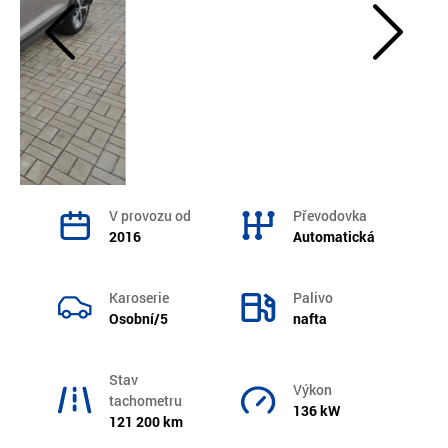
V provozu od
Převodovka
2016
Automatická
Karoserie
Palivo
Osobní/5
nafta
Stav
Výkon
tachometru
136 kW
121 200 km