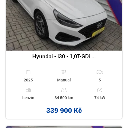
Hyundai - i30 - 1,0T-GDi ...
2025
Manual
5
benzin
34 500 km
74 kW
339 900 Kč