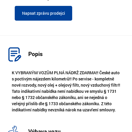
Napsat zprávu prodejci
Popis
K VYBRANÝM VOZŮM PLNÁ NÁDRŽ ZDARMA!! České auto
s poctivým nájezdem kilometrů!! Po servise - kompletně
nové rozvody, nový olej + olejový filtr, nový vzduchový filtr!!
Tato indikativní nabídka není nabídkou ve smyslu § 1731
nebo § 1732 občanského zákoníku, ani se nejedná o
veřejný příslib dle § 1733 občanského zákoníku. Z této
indikativní nabídky nevzniká nárok na uzavření smlouvy.
Výbava vozu