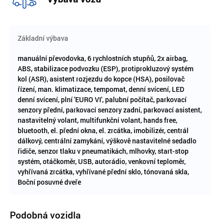
Základní výbava
manuální převodovka, 6 rychlostních stupňů, 2x airbag,
ABS, stabilizace podvozku (ESP), protiprokluzový systém
kol (ASR), asistent rozjezdu do kopce (HSA), posilovač
řízení, man. klimatizace, tempomat, denní svícení, LED
denní svícení, plní 'EURO VI', palubní počítač, parkovací
senzory přední, parkovací senzory zadní, parkovací asistent,
nastavitelný volant, multifunkční volant, hands free,
bluetooth, el. přední okna, el. zrcátka, imobilizér, centrál
dálkový, centrální zamykání, výškově nastavitelné sedadlo
řidiče, senzor tlaku v pneumatikách, mlhovky, start-stop
systém, otáčkoměr, USB, autorádio, venkovní teploměr,
vyhřívaná zrcátka, vyhřívané přední sklo, tónovaná skla,
Boční posuvné dveře
Podobná vozidla