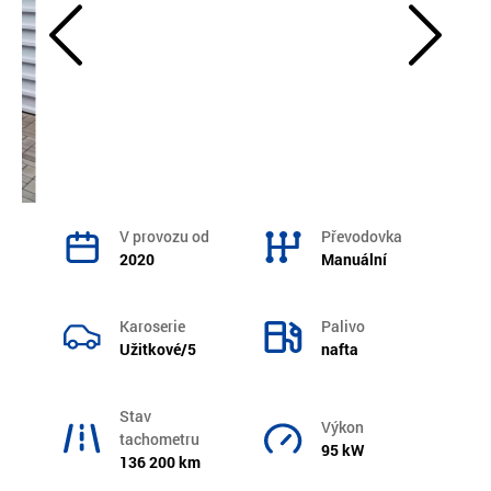
V provozu od
Převodovka
2020
Manuální
Karoserie
Palivo
Užitkové/5
nafta
Stav
Výkon
tachometru
95 kW
136 200 km