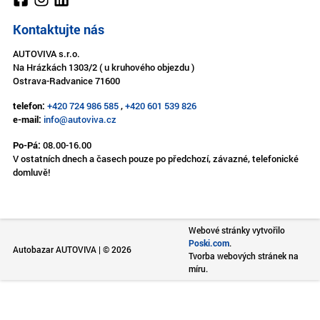
Kontaktujte nás
AUTOVIVA s.r.o.
Na Hrázkách 1303/2 ( u kruhového objezdu )
Ostrava-Radvanice 71600
telefon:
+420 724 986 585
,
+420 601 539 826
e-mail:
info@autoviva.cz
Po-Pá:
08.00-16.00
V ostatních dnech a časech pouze po předchozí, závazné, telefonické
domluvě!
Webové stránky vytvořilo
Poski.com
.
Autobazar AUTOVIVA | © 2026
Tvorba webových stránek na
míru.