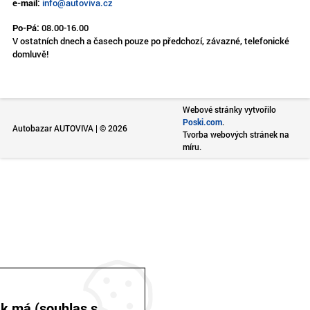
e-mail:
info@autoviva.cz
Po-Pá:
08.00-16.00
V ostatních dnech a časech pouze po předchozí, závazné, telefonické
domluvě!
Webové stránky vytvořilo
Poski.com
.
Autobazar AUTOVIVA | © 2026
Tvorba webových stránek na
míru.
ak má (souhlas s