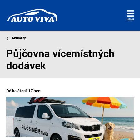
Úvodní
MENU
stránka
Aktuality
Půjčovna vícemístných
dodávek
Délka čtení: 17 sec.